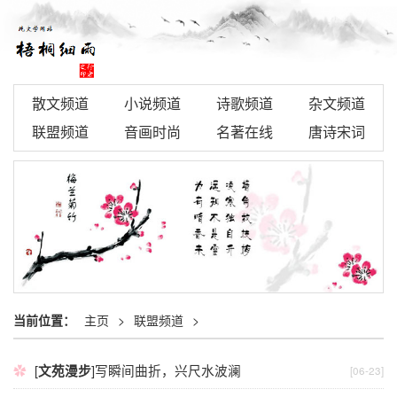
散文频道
小说频道
诗歌频道
杂文频道
联盟频道
音画时尚
名著在线
唐诗宋词
当前位置：
主页
>
联盟频道
>
[
文苑漫步
]
写瞬间曲折，兴尺水波澜
[06-23]