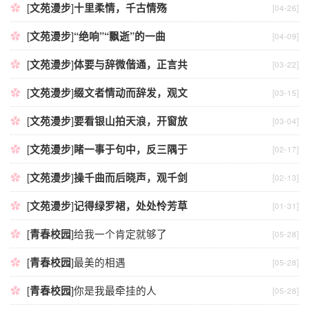
[
文苑漫步
]
十里柔情，千古情殇
[04-26]
[
文苑漫步
]
“绝响”“飘逝”的一曲
[04-09]
[
文苑漫步
]
体要与辞微偕通，正言共
[03-22]
[
文苑漫步
]
缀文者情动而辞发，观文
[03-15]
[
文苑漫步
]
要看银山拍天浪，开窗放
[03-04]
[
文苑漫步
]
睹一事于句中，反三隅于
[02-17]
[
文苑漫步
]
操千曲而后晓声，观千剑
[02-13]
[
文苑漫步
]
记得绿罗裙，处处怜芳草
[01-31]
[
青春校园
]
给我一个肯定就够了
[05-28]
[
青春校园
]
最美的相遇
[05-28]
[
青春校园
]
你是我最牵挂的人
[05-28]