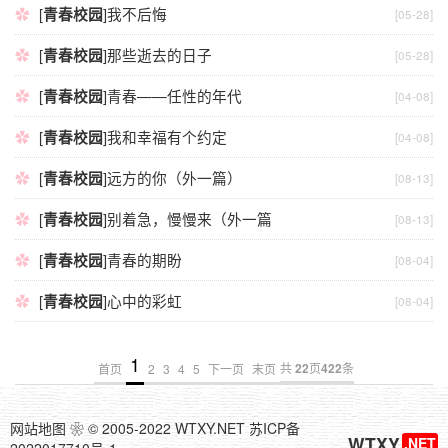
[
青春校园
]
我不后悔
[05-28]
[
青春校园
]
那些逝去的日子
[05-28]
[
青春校园
]
青春——任性的年代
[04-08]
[
青春校园
]
我和幸福有个约定
[04-08]
[
青春校园
]
远方的你（外一篇）
[08-13]
[
青春校园
]
别着急，慢慢来（外一篇
[08-13]
[
青春校园
]
青春的期盼
[08-04]
[
青春校园
]
心中的彩虹
[08-04]
1
共
22
页
422
条
首页
2
3
4
5
下一页
末页
网站地图
❀
© 2005-2022 WTXY.NET
苏ICP备
WTXY
.NET