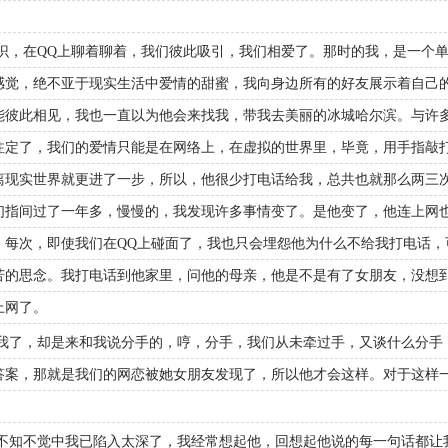
上相识，在QQ上聊着聊着，我们彼此吸引，我们相爱了。那时的我，是一个
感觉，绝不亚于现实生活中爱情的甜蜜，我向身边所有的好友展示着自己
能彼此相见，我也一直以为他会来找我，带我去美丽的冰城哈尔滨。与许
注定了，我们的爱情只能是在网络上，在虚拟的世界里，毕竟，用手指敲
离现实世界就更进了一步，所以，他很少打电话给我，总共也就那么两三
们指间过了一年多，慢慢的，我发现许多事情变了。是他变了，他连上网
，每次，即使我们在QQ上碰面了，我也只会埋怨他为什么不给我打电话，
苦的思念。我打电话到他家里，问他的母亲，他是不是有了女朋友，没想
上网了。
我了，却是来和我说分手的，哼，分手，我们从未牵过手，又谈什么分手
答案，那就是我们的网恋被她女朋友发现了，所以他才会这样。对于这样
不知不觉中我已陷入太深了，我经常想起他，回想起他说的每一句话都让