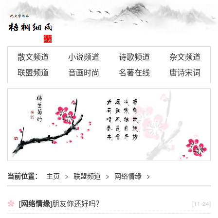
散文频道
小说频道
诗歌频道
杂文频道
联盟频道
音画时尚
名著在线
唐诗宋词
当前位置：
主页
>
联盟频道
>
网络情缘
>
[
网络情缘
]
朋友你还好吗？
[11-24]