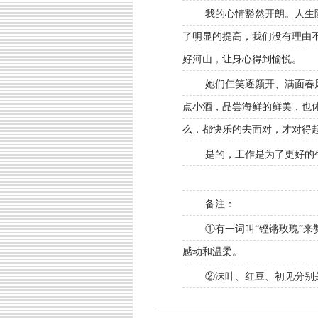
我的心情豁然开朗。人生
了明显的提高，我们没有理由
好河山，让身心得到愉悦。
她们仨笑逐颜开、满面春
点小酒，品尝海鲜的鲜美，也
么，都快乐的去面对，才对得
是的，工作是为了更好的
备注：
①有一词叫“铿锵玫瑰”
感动和温柔。
②沫叶、红豆、初见分别