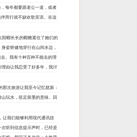
力，每年都要跟老公一道，或者
结伴而行就不缺欢歌笑语。在这
太阳帽长长的帽檐遮住了她们的
，身姿矫健地穿行在山间水边，
能去。我有十种百种不能去的理
些理由让我忍受了好多年，我讨
的那次旅游让我至今记忆犹新：
游山玩水，驻足留墨的意味。回
，让我们能够利用现代通讯技
一次听到信息提示声时，已经是